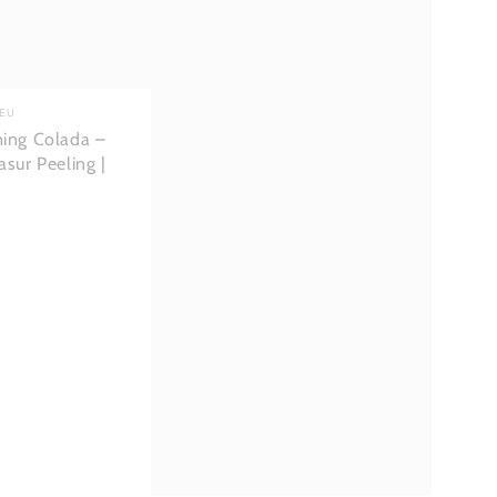
EU
ing Colada –
sur Peeling |
spreis