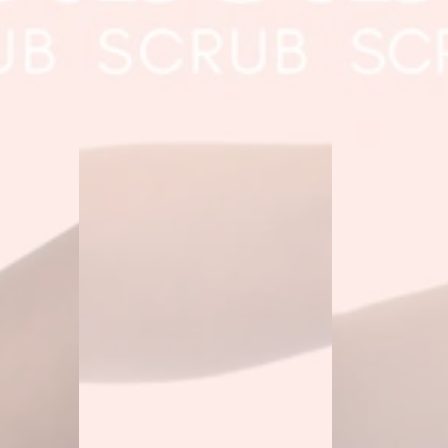
–
Beruhigendes
Mikroplastikfrei
Rasur
Peeling
|
Mirkroplastikfre