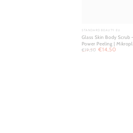
Verkäufer/in:
STANDARD BEAUTY EU
Glass Skin Body Scrub
Power Peeling | Mikropla
€14,50
€19,50
Regulärer
Verkaufspreis
Preis