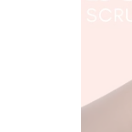
10%
AHA
Power
Peeling
|
Mikroplastikfrei