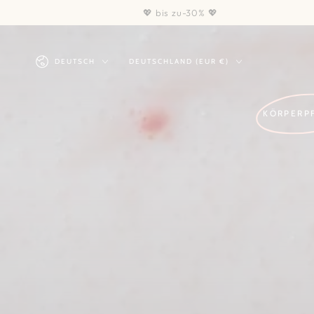
ZUM INHALT
💖 bis zu-30% 💖
SPRINGEN
Sprache
Land/Region
DEUTSCH
DEUTSCHLAND (EUR €)
KÖRPERP