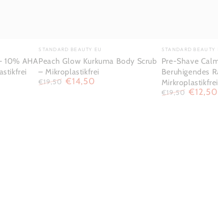
Verkäufer/in:
Verkäufer/in:
STANDARD BEAUTY EU
STANDARD BEAUTY 
 – 10% AHA
Peach Glow Kurkuma Body Scrub
Pre-Shave Calm
stikfrei
– Mikroplastikfrei
Beruhigendes Ra
€14,50
€19,50
Mirkroplastikfrei
Regulärer
Verkaufspreis
€12,50
€19,50
Preis
Regulärer
Verkauf
Preis