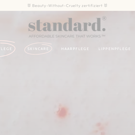
🐰 Beauty-Without-Cruelty zertifiziert 🐰
FLEGE
SKINCARE
HAARPFLEGE
LIPPENPFLEGE