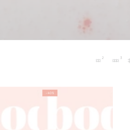
2
3
Sweet
–40%
Cheeks
Buttercreme
(handgemacht)