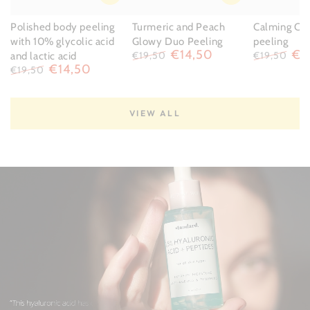
Polished body peeling
Turmeric and Peach
Calming Col
with 10% glycolic acid
Glowy Duo Peeling
peeling
€14,50
€1
€19,50
€19,50
and lactic acid
€14,50
Regular
Sale
Regular
Sal
€19,50
price
price
price
pri
Regular
Sale
price
price
VIEW ALL