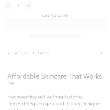
Quantity
Decrease
Increase
quantity
quantity
ADD TO CART
for
for
CERious
CERious
Barrier
Barrier
PrOATection
PrOATection
with
with
4%
4%
ceramide
ceramide
VIEW FULL DETAILS
and
and
oat
oat
extract
extract
Affordable Skincare That Works
™
Hochwertige aktive Inhaltsstoffe.
Dermatologisch getestet. Cutes Design✨