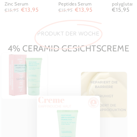
Zinc Serum
Peptides Serum
polyglutami
€13,95
€13,95
€15,95
Regular
€15,95
€15,95
price
Regular
Sale
Regular
Sale
price
price
price
price
PRODUKT DER WOCHE
4% CERAMID GESICHTSCREME