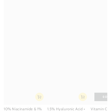
SOL
10% Niacinamide & 1%
1.5% Hyaluronic Acid +
Vitamin C s